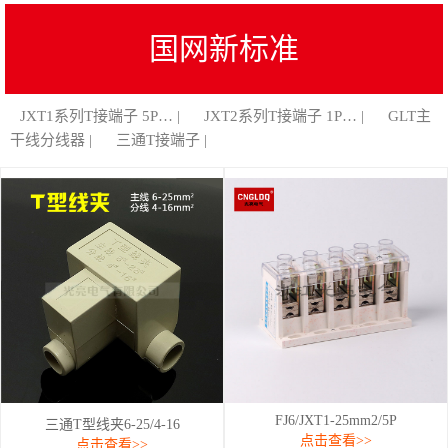
国网新标准
JXT1系列T接端子 5P… |
JXT2系列T接端子 1P… |
GLT主
干线分线器 |
三通T接端子 |
FJ6/JXT1-25mm2/5P
三通T型线夹6-25/4-16
点击查看>>
点击查看>>