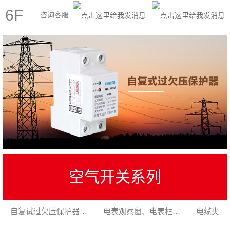
6F
咨询客服
空气开关系列
自复试过欠压保护器… |
电表观察窗、电表框… |
电缆夹
|